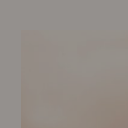
SENTIBO® ERKLÄRT
SENTIBO®FUSION
SENTIBO®PERFORMANC