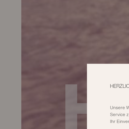
H
HERZLI
Unsere W
Service z
Ihr Einve