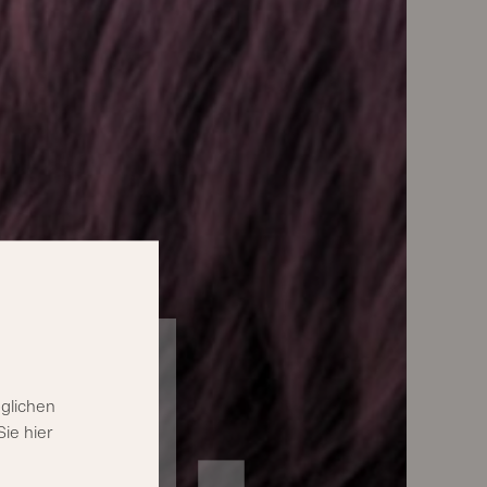
N.
glichen
ie hier